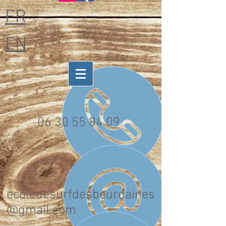
FR
EN
06 30 55 84 09
ecoledesurfdesbourdaines
@gmail.com