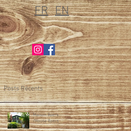
FR
EN
Posts Récents
Maison 8pers
/House 8pers